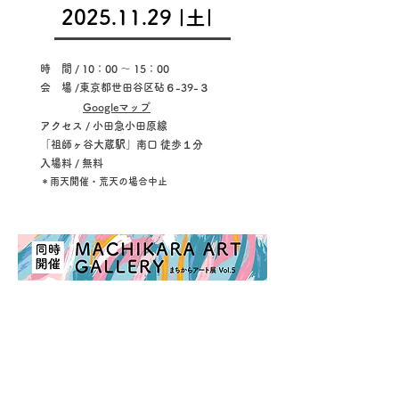
2025.11.29
|土|
時 間 / 10：00 ～ 15：00
会 場 /東京都世田谷区砧６-39-３
​Googleマップ
アクセス / 小田急小田原線
「祖師ヶ谷大蔵駅」南口
徒歩１分
入場料 / 無料
​＊雨天開催・荒天の場合中止