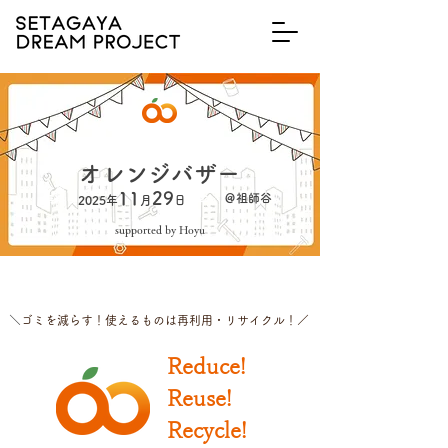
​第７回
オレンジバザー
入場
11
29
​土
​＠祖師谷
​無料
2025年
月
日
supported by Hoyu
​
＼ゴミを減らす！使えるものは再利用・リサイクル！／
Reduce!
Reuse!
Recycle!