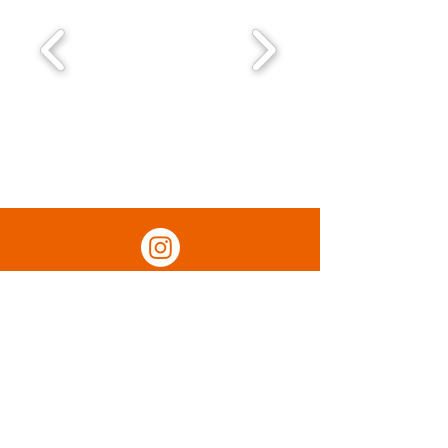
オレンジバザーInstagram
主催：フェイスネットワーク蜂友会
​株式会社フェイスネットワーク / 世田谷ドリームプ
ロジェクト